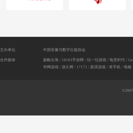
主办单位
中国音像与数字出版协会
合作媒体
扬帆出海
/
18183手游网
/
玩一玩游戏
/
电竞时代
/
Ge
华网游戏
/
游久网
/
17173
/
新浪游戏
/
笨手机
/
电愉
©2007