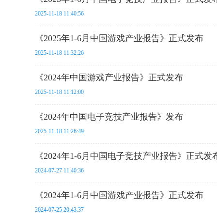
2025-11-18 11:40:56
《2025年1-6月中国游戏产业报告》正式发布
2025-11-18 11:32:26
《2024年中国游戏产业报告》正式发布
2025-11-18 11:12:00
《2024年中国电子竞技产业报告》发布
2025-11-18 11:26:49
《2024年1-6月中国电子竞技产业报告》正式发
2024-07-27 11:40:36
《2024年1-6月中国游戏产业报告》正式发布
2024-07-25 20:43:37