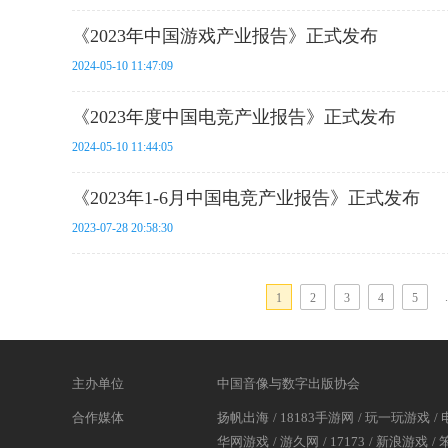
《2023年中国游戏产业报告》正式发布
2024-05-10 11:47:09
《2023年度中国电竞产业报告》正式发布
2024-05-10 11:44:05
《2023年1-6月中国电竞产业报告》正式发布
2023-07-28 20:58:30
.
1
2
3
4
5
主办单位
中国音像与数字出版协会
合作媒体
扬帆出海
/
18183手游网
/
玩一玩游戏
/
华网游戏
/
游久网
/
17173
/
新浪游戏
/