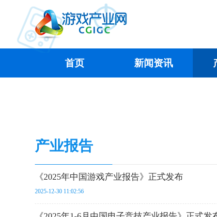
首页
新闻资讯
产业报告
《2025年中国游戏产业报告》正式发布
2025-12-30 11:02:56
《2025年1-6月中国电子竞技产业报告》正式发