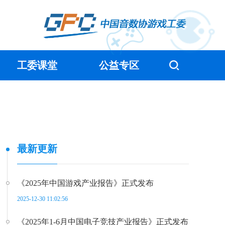
工委课堂
公益专区
最新更新
《2025年中国游戏产业报告》正式发布
2025-12-30 11:02:56
《2025年1-6月中国电子竞技产业报告》正式发布